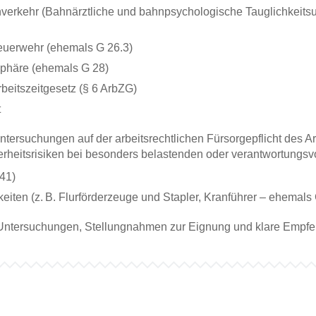
rkehr (Bahnärztliche und bahnpsychologische Tauglichkeitsunt
Feuerwehr (ehemals G 26.3)
osphäre (ehemals G 28)
beitszeitgesetz (§ 6 ArbZG)
t
tersuchungen auf der arbeitsrechtlichen Fürsorgepflicht des Ar
eitsrisiken bei besonders belastenden oder verantwortungsvoll
41)
eiten (z. B. Flurförderzeuge und Stapler, Kranführer – ehemals
Untersuchungen, Stellungnahmen zur Eignung und klare Empf