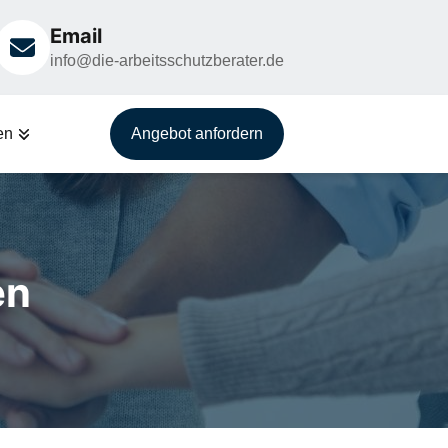
Email
info@die-arbeitsschutzberater.de
en
Angebot anfordern
en