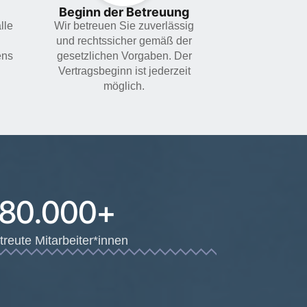
Beginn der Betreuung
lle
Wir betreuen Sie zuverlässig
und rechtssicher gemäß der
ens
gesetzlichen Vorgaben. Der
Vertragsbeginn ist jederzeit
möglich.
80.000
+
treute Mitarbeiter*innen