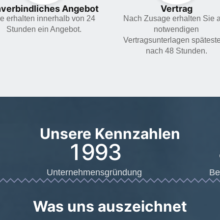
verbindliches Angebot
Vertrag
e erhalten innerhalb von 24
Nach Zusage erhalten Sie a
Stunden ein Angebot.
notwendigen
Vertragsunterlagen spätest
nach 48 Stunden.
Unsere Kennzahlen
1993
Unternehmensgründung
Be
Was uns auszeichnet