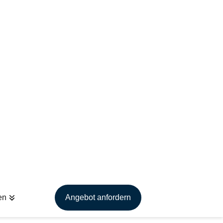
Email
info@die-arbeitsschutzberater.de
en
Angebot anfordern