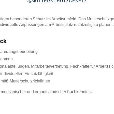
MUTTERSCHUTZGESETZ
igen besonderen Schutz im Arbeitsumfeld. Das Mutterschutzgese
ndividuelle Anpassungen am Arbeitsplatz rechtzeitig zu planen
ick
fährdungsbeurteilung
ßnahmen
alabteilungen, Mitarbeitervertretung, Fachkräfte für Arbeitssich
ndividuellen Einsatzfähigkeit
äß Mutterschutzrichtlinien
t medizinischer und organisatorischer Fachkenntnis: