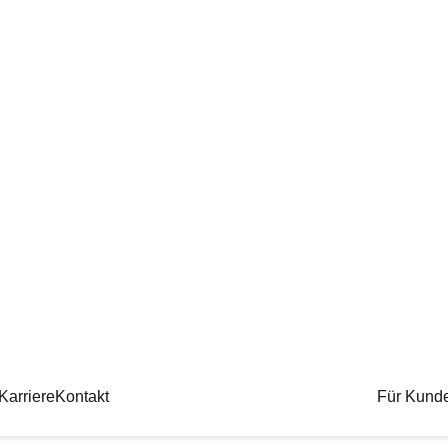
Telefon
06158 9999 300
Karriere
Kontakt
Für Kund
Mutterschutzgesetz