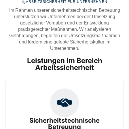
ARBEITSSICHERHEIT FÜR UNTERNEHMEN
Im Rahmen unserer sicherheitstechnischen Betreuung
unterstützen wir Unternehmen bei der Umsetzung
gesetzlicher Vorgaben und der Entwicklung
praxisgerechter Maßnahmen. Wir analysieren
Gefährdungen, begleiten die Umsetzungsmaßnahmen
und fördern eine gelebte Sicherheitskultur im
Unternehmen.
Leistungen im Bereich
Arbeitssicherheit
Wir stellen Ihnen qualifizierte Fachkräfte für
Arbeitssicherheit zur Verfügung und übernehmen die
sicherheitstechnische Betreuung gemäß DGUV
Vorschrift 2, z. B. durch regelmäßige Begehungen in
Sicherheitstechnische
Ihrem Unternehmen.
Betreuung