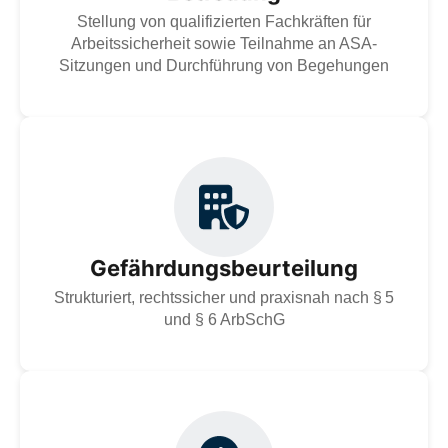
Zur Dienstleistung
Stellung von qualifizierten Fachkräften für
Arbeitssicherheit sowie Teilnahme an ASA-
Sitzungen und Durchführung von Begehungen
Gefährdungsbeurteilung nach § 5 und § 6 ArbSchG –
strukturiert, rechtssicher und praxisnah. Wir
unterstützen bei der Analyse, Maßnahmenplanung,
Dokumentation und regelmäßiger Aktualisierung gemäß
DGUV-Vorgaben.
Gefährdungsbeurteilung
Zur Dienstleistung
Strukturiert, rechtssicher und praxisnah nach § 5
und § 6 ArbSchG