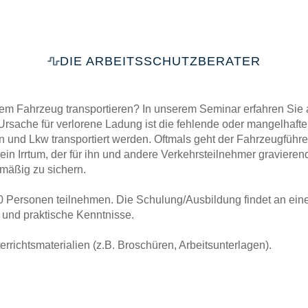
DIE ARBEITSSCHUTZBERATER
nem Fahrzeug transportieren? In unserem Seminar erfahren Sie 
 Ursache für verlorene Ladung ist die fehlende oder mangelhaft
en und Lkw transportiert werden. Oftmals geht der Fahrzeugführ
t ein Irrtum, der für ihn und andere Verkehrsteilnehmer gravieren
smäßig zu sichern.
Personen teilnehmen. Die Schulung/Ausbildung findet an einem 
e und praktische Kenntnisse.
richtsmaterialien (z.B. Broschüren, Arbeitsunterlagen).